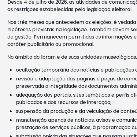
Desde 4 de julho de 2026, as atividades de comunicaçã
as restrições estabelecidas pela legislação eleitoral.
Nos três meses que antecedem as eleições, é vedada a
hipóteses previstas na legislação. Também devem ser
da gestão. Permanecem permitidas as informações est
caráter publicitário ou promocional.
No âmbito do Ibram e de suas unidades museológicas,
ocultação temporária das notícias e publicações a
revisão e adaptação das páginas e peças de comu
preservada a integridade dos documentos administ
adequação dos portais, sites temáticos e perfis ofi
publicados e aos recursos de interação;
suspensão da produção e da veiculação de conteúd
manutenção apenas de notícias, avisos e comunica
prestação de serviços públicos, à programação cul
submissão prévia das situações que possam suscita