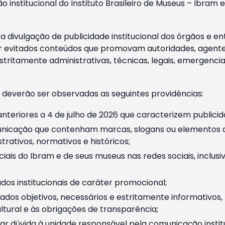
o institucional do Instituto Brasileiro de Museus – Ibra
 divulgação de publicidade institucional dos órgãos e en
 evitados conteúdos que promovam autoridades, agentes 
ritamente administrativas, técnicas, legais, emergencia
 deverão ser observadas as seguintes providências:
nteriores a 4 de julho de 2026 que caracterizem publicid
nicação que contenham marcas, slogans ou elementos da 
rativos, normativos e históricos;
ciais do Ibram e de seus museus nas redes sociais, inclus
os institucionais de caráter promocional;
dos objetivos, necessários e estritamente informativos
tural e às obrigações de transparência;
r dúvida à unidade responsável pela comunicação instituci