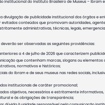
o institucional do Instituto Brasileiro de Museus – Ibra
 divulgação de publicidade institucional dos órgãos e en
 evitados conteúdos que promovam autoridades, agentes 
ritamente administrativas, técnicas, legais, emergencia
 deverão ser observadas as seguintes providências:
nteriores a 4 de julho de 2026 que caracterizem publicid
nicação que contenham marcas, slogans ou elementos da 
rativos, normativos e históricos;
ciais do Ibram e de seus museus nas redes sociais, inclus
os institucionais de caráter promocional;
dos objetivos, necessários e estritamente informativos
tural e às obrigações de transparência;
r dúvida à unidade responsável pela comunicação instituci