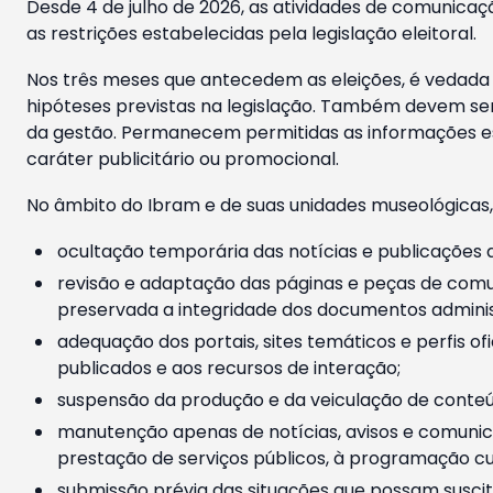
Desde 4 de julho de 2026, as atividades de comunicaçã
as restrições estabelecidas pela legislação eleitoral.
Nos três meses que antecedem as eleições, é vedada a
hipóteses previstas na legislação. Também devem ser
da gestão. Permanecem permitidas as informações est
caráter publicitário ou promocional.
No âmbito do Ibram e de suas unidades museológicas,
ocultação temporária das notícias e publicações a
revisão e adaptação das páginas e peças de comu
preservada a integridade dos documentos administ
adequação dos portais, sites temáticos e perfis ofi
publicados e aos recursos de interação;
suspensão da produção e da veiculação de conteúd
manutenção apenas de notícias, avisos e comunica
prestação de serviços públicos, à programação cul
submissão prévia das situações que possam suscita