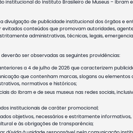
o institucional do Instituto Brasileiro de Museus – Ibra
 divulgação de publicidade institucional dos órgãos e en
 evitados conteúdos que promovam autoridades, agentes 
ritamente administrativas, técnicas, legais, emergencia
 deverão ser observadas as seguintes providências:
nteriores a 4 de julho de 2026 que caracterizem publicid
nicação que contenham marcas, slogans ou elementos da 
rativos, normativos e históricos;
ciais do Ibram e de seus museus nas redes sociais, inclus
os institucionais de caráter promocional;
dos objetivos, necessários e estritamente informativos
tural e às obrigações de transparência;
r dúvida à unidade responsável pela comunicação instituci