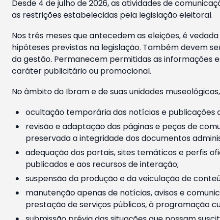
Desde 4 de julho de 2026, as atividades de comunicaçã
as restrições estabelecidas pela legislação eleitoral.
Nos três meses que antecedem as eleições, é vedada a
hipóteses previstas na legislação. Também devem ser
da gestão. Permanecem permitidas as informações est
caráter publicitário ou promocional.
No âmbito do Ibram e de suas unidades museológicas,
ocultação temporária das notícias e publicações a
revisão e adaptação das páginas e peças de comu
preservada a integridade dos documentos administ
adequação dos portais, sites temáticos e perfis ofi
publicados e aos recursos de interação;
suspensão da produção e da veiculação de conteúd
manutenção apenas de notícias, avisos e comunica
prestação de serviços públicos, à programação cul
submissão prévia das situações que possam suscita