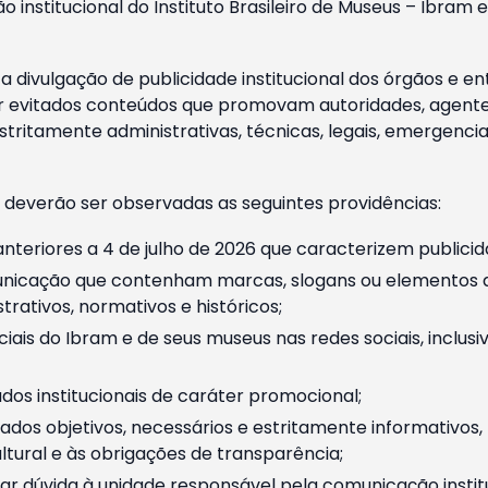
o institucional do Instituto Brasileiro de Museus – Ibra
 divulgação de publicidade institucional dos órgãos e en
 evitados conteúdos que promovam autoridades, agentes 
ritamente administrativas, técnicas, legais, emergencia
 deverão ser observadas as seguintes providências:
nteriores a 4 de julho de 2026 que caracterizem publicid
nicação que contenham marcas, slogans ou elementos da 
rativos, normativos e históricos;
ciais do Ibram e de seus museus nas redes sociais, inclus
os institucionais de caráter promocional;
dos objetivos, necessários e estritamente informativos
tural e às obrigações de transparência;
r dúvida à unidade responsável pela comunicação instituci