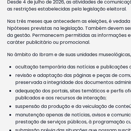
Desde 4 de julho de 2026, as atividades de comunicaçã
as restrições estabelecidas pela legislação eleitoral.
Nos três meses que antecedem as eleições, é vedada a
hipóteses previstas na legislação. Também devem ser
da gestão. Permanecem permitidas as informações est
caráter publicitário ou promocional.
No âmbito do Ibram e de suas unidades museológicas,
ocultação temporária das notícias e publicações a
revisão e adaptação das páginas e peças de comu
preservada a integridade dos documentos administ
adequação dos portais, sites temáticos e perfis ofi
publicados e aos recursos de interação;
suspensão da produção e da veiculação de conteúd
manutenção apenas de notícias, avisos e comunica
prestação de serviços públicos, à programação cul
submissão prévia das situações que possam suscita