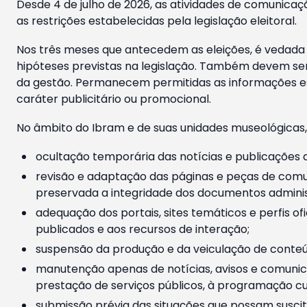
Desde 4 de julho de 2026, as atividades de comunicaçã
as restrições estabelecidas pela legislação eleitoral.
Nos três meses que antecedem as eleições, é vedada a
hipóteses previstas na legislação. Também devem ser
da gestão. Permanecem permitidas as informações est
caráter publicitário ou promocional.
No âmbito do Ibram e de suas unidades museológicas,
ocultação temporária das notícias e publicações a
revisão e adaptação das páginas e peças de comu
preservada a integridade dos documentos administ
adequação dos portais, sites temáticos e perfis ofi
publicados e aos recursos de interação;
suspensão da produção e da veiculação de conteúd
manutenção apenas de notícias, avisos e comunica
prestação de serviços públicos, à programação cul
submissão prévia das situações que possam suscita