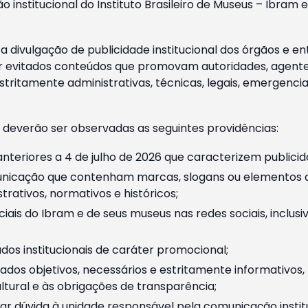
o institucional do Instituto Brasileiro de Museus – Ibra
 divulgação de publicidade institucional dos órgãos e en
 evitados conteúdos que promovam autoridades, agentes 
ritamente administrativas, técnicas, legais, emergencia
 deverão ser observadas as seguintes providências:
nteriores a 4 de julho de 2026 que caracterizem publicid
nicação que contenham marcas, slogans ou elementos da 
rativos, normativos e históricos;
ciais do Ibram e de seus museus nas redes sociais, inclus
os institucionais de caráter promocional;
dos objetivos, necessários e estritamente informativos
tural e às obrigações de transparência;
r dúvida à unidade responsável pela comunicação instituci