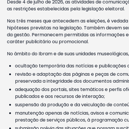
Desde 4 de julho de 2026, as atividades de comunicaçã
as restrições estabelecidas pela legislação eleitoral.
Nos três meses que antecedem as eleições, é vedada a
hipóteses previstas na legislação. Também devem ser
da gestão. Permanecem permitidas as informações est
caráter publicitário ou promocional.
No âmbito do Ibram e de suas unidades museológicas,
ocultação temporária das notícias e publicações a
revisão e adaptação das páginas e peças de comu
preservada a integridade dos documentos administ
adequação dos portais, sites temáticos e perfis ofi
publicados e aos recursos de interação;
suspensão da produção e da veiculação de conteúd
manutenção apenas de notícias, avisos e comunica
prestação de serviços públicos, à programação cul
submissão prévia das situações que possam suscita