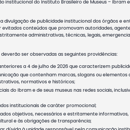
o institucional do Instituto Brasileiro de Museus – Ibra
 divulgação de publicidade institucional dos órgãos e en
 evitados conteúdos que promovam autoridades, agentes 
ritamente administrativas, técnicas, legais, emergencia
 deverão ser observadas as seguintes providências:
nteriores a 4 de julho de 2026 que caracterizem publicid
nicação que contenham marcas, slogans ou elementos da 
rativos, normativos e históricos;
ciais do Ibram e de seus museus nas redes sociais, inclus
os institucionais de caráter promocional;
dos objetivos, necessários e estritamente informativos
tural e às obrigações de transparência;
r dúvida à unidade responsável pela comunicação instituci