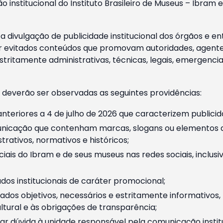
o institucional do Instituto Brasileiro de Museus – Ibra
 divulgação de publicidade institucional dos órgãos e en
 evitados conteúdos que promovam autoridades, agentes 
ritamente administrativas, técnicas, legais, emergencia
 deverão ser observadas as seguintes providências:
nteriores a 4 de julho de 2026 que caracterizem publicid
nicação que contenham marcas, slogans ou elementos da 
rativos, normativos e históricos;
ciais do Ibram e de seus museus nas redes sociais, inclus
os institucionais de caráter promocional;
dos objetivos, necessários e estritamente informativos
tural e às obrigações de transparência;
r dúvida à unidade responsável pela comunicação instituci