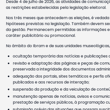
Desde 4 de julho de 2026, as atividades de comunicaçã
as restrições estabelecidas pela legislação eleitoral.
Nos três meses que antecedem as eleições, é vedada a
hipóteses previstas na legislação. Também devem ser
da gestão. Permanecem permitidas as informações est
caráter publicitário ou promocional.
No âmbito do Ibram e de suas unidades museológicas,
ocultação temporária das notícias e publicações a
revisão e adaptação das páginas e peças de comu
preservada a integridade dos documentos administ
adequação dos portais, sites temáticos e perfis ofi
publicados e aos recursos de interação;
suspensão da produção e da veiculação de conteúd
manutenção apenas de notícias, avisos e comunica
prestação de serviços públicos, à programação cul
submissão prévia das situações que possam suscita